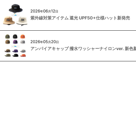
2026
06
12
年
月
日
紫外線対策アイテム 遮光 UPF50+仕様ハット新発売
2026
05
20
年
月
日
アンパイアキャップ 撥水ワッシャーナイロンver. 新色