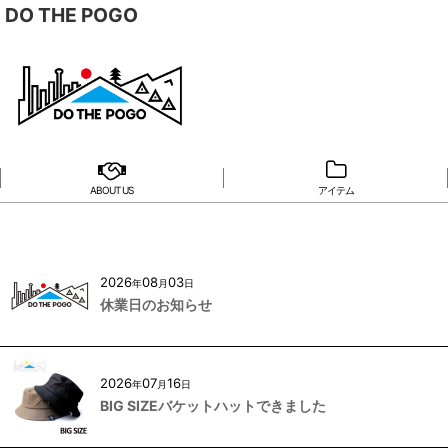
DO THE POGO
ABOUT US
アイテム
2026
08
03
年
月
日
休業日のお知らせ
2026
07
16
年
月
日
BIG SIZEバケットハットできました